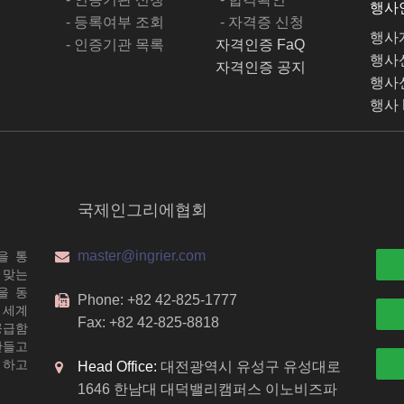
행사
- 등록여부 조회
- 자격증 신청
행사
- 인증기관 목록
자격인증 FaQ
행사
자격인증 공지
행사
행사 
국제인그리에협회
master@ingrier.com
을 통
 맞는
을 동
Phone: +82 42-825-1777
 세계
Fax: +82 42-825-8818
공급함
만들고
 하고
Head Office:
대전광역시 유성구 유성대로
1646 한남대 대덕밸리캠퍼스 이노비즈파