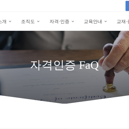
소개
조직도
자격·인증
교육안내
교재
자격인증 FaQ