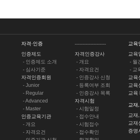
자격·인증
--------------------
교육
인증제도
자격인증강사
교육
- 인증제도 소개
- 개요
- 
- 심사기준
- 자격요건
- 
자격인증회원
- 인증강사 신청
교육
- Junior
- 등록여부 조회
교육
- Regular
- 인증강사 목록
교육 
- Advanced
자격시험
교재
- Master
- 시험일정
교재
인증교육기관
- 접수안내
교재
- 개요
- 시험접수
증명
- 자격요건
- 접수확인
- 인증기관 신청
- 합격확인